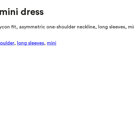
mini dress
on fit, asymmetric one-shoulder neckline, long sleeves, min
oulder
,
long sleeves
,
mini